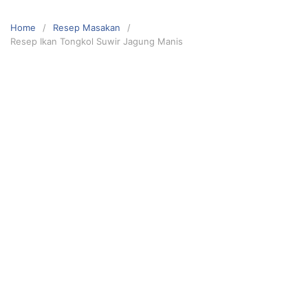
Skip
to
Home
Resep Masakan
content
Resep Ikan Tongkol Suwir Jagung Manis