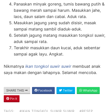
Panaskan minyak goreng, tumis bawang putih &
bawang merah sampai harum. Masukkan jahe,
laos, daun salam dan cabai. Aduk rata.
Masukkan jagung yang sudah disisir, masak
sampai matang sambil diaduk-aduk.
Setelah jagung matang masukkan tongkol suwir,
aduk sampai rata.
Terakhir masukkan daun kucai, aduk sebentar
sampai agak layu. Angkat.
Nikmatnya
ikan tongkol suwir suwir
membuat anak
saya makan dengan lahapnya. Selamat mencoba.
SHARE THIS
Facebook
Twitter
WhatsApp
Pin It
TAGS:
#IKAN TONGKOL SUWIR SUWIR
#RESEP