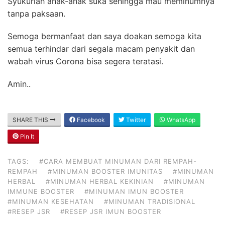
Syukurlah anak-anak suka sehingga mau meminumnya
tanpa paksaan.
Semoga bermanfaat dan saya doakan semoga kita
semua terhindar dari segala macam penyakit dan
wabah virus Corona bisa segera teratasi.
Amin..
SHARE THIS
Facebook
Twitter
WhatsApp
Pin It
TAGS:
#CARA MEMBUAT MINUMAN DARI REMPAH-
REMPAH
#MINUMAN BOOSTER IMUNITAS
#MINUMAN
HERBAL
#MINUMAN HERBAL KEKINIAN
#MINUMAN
IMMUNE BOOSTER
#MINUMAN IMUN BOOSTER
#MINUMAN KESEHATAN
#MINUMAN TRADISIONAL
#RESEP JSR
#RESEP JSR IMUN BOOSTER