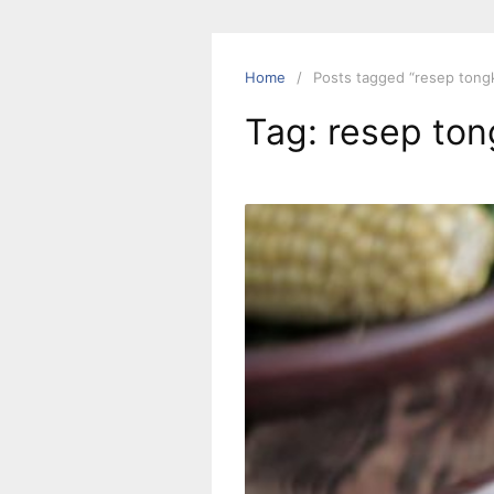
Skip
to
content
Home
Posts tagged “resep tong
Tag:
resep ton