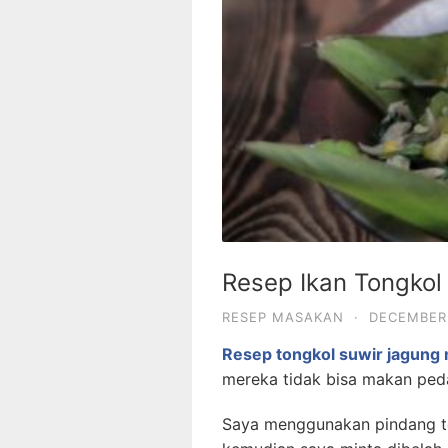
Resep Ikan Tongkol
RESEP MASAKAN
·
DECEMBER 
Resep tongkol suwir jagung
mereka tidak bisa makan peda
Saya menggunakan pindang to