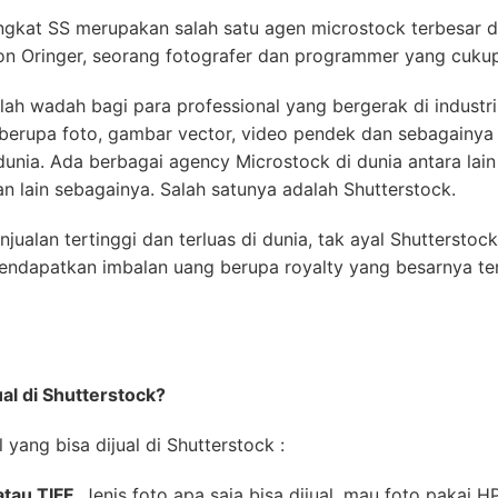
ingkat SS merupakan salah satu agen microstock terbesar d
on Oringer, seorang fotografer dan programmer yang cukup
h wadah bagi para professional yang bergerak di industri 
berupa foto, gambar vector, video pendek dan sebagainya 
 dunia. Ada berbagai agency Microstock di dunia antara lai
n lain sebagainya. Salah satunya adalah Shutterstock.
ualan tertinggi dan terluas di dunia, tak ayal Shutterstock 
endapatkan imbalan uang berupa royalty yang besarnya ter
ual di Shutterstock?
 yang bisa dijual di Shutterstock :
atau TIFF
. Jenis foto apa saja bisa dijual, mau foto pakai 