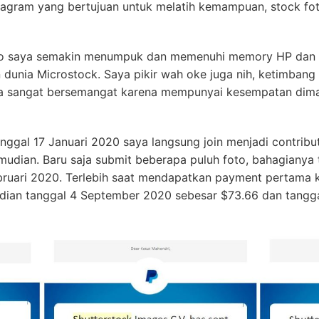
stagram yang bertujuan untuk melatih kemampuan, stock fo
foto saya semakin menumpuk dan memenuhi memory HP dan h
dunia Microstock. Saya pikir wah oke juga nih, ketimbang 
sa sangat bersemangat karena mempunyai kesempatan dimana
anggal 17 Januari 2020 saya langsung join menjadi contribu
udian. Baru saja submit beberapa puluh foto, bahagianya t
bruari 2020. Terlebih saat mendapatkan payment pertama ka
udian tanggal 4 September 2020 sebesar $73.66 dan tang