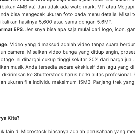
(bukan 4MB ya) dan tidak ada watermark. MP atau Megapix
 Anda bisa mengecek ukuran foto pada menu details. Misal 
ikalikan hasilnya 5,600 atau sama dengan 5.6MP.
ormat EPS
. Jenisnya bisa apa saja mulai dari logo, icon, 
age
. Video yang dimaksud adalah video tanpa suara berdura
un camera. Misalkan video bunga yang ditiup angin, pros
tage ini dihargai cukup tinggi sekitar 30% dari harga jual.
tikan musik Anda tersedia secara eksklusif dan lagu yang d
 dikirimkan ke Shutterstock harus berkualitas profesional
n ukuran file individu maksimum 15MB. Panjang trek yang 
rya Kita?
k lain di Microstock biasanya adalah perusahaan yang me