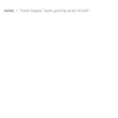
Skip
to
Home
Posts tagged “ayam goreng terasi renyah”
content