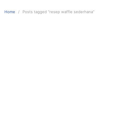
Skip
to
Home
Posts tagged “resep waffle sederhana”
content