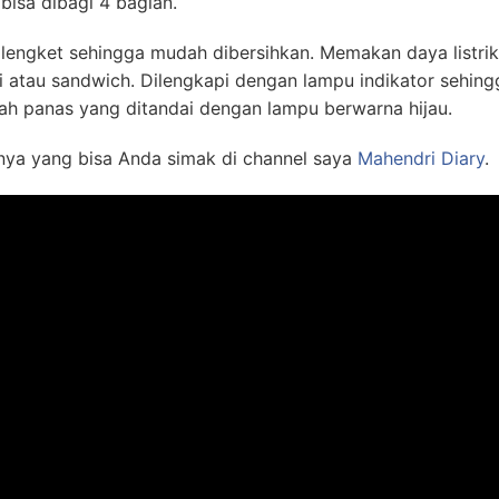
bisa dibagi 4 bagian.
engket sehingga mudah dibersihkan. Memakan daya listrik
 atau sandwich. Dilengkapi dengan lampu indikator sehin
ah panas yang ditandai dengan lampu berwarna hijau.
nya yang bisa Anda simak di channel saya
Mahendri Diary
.