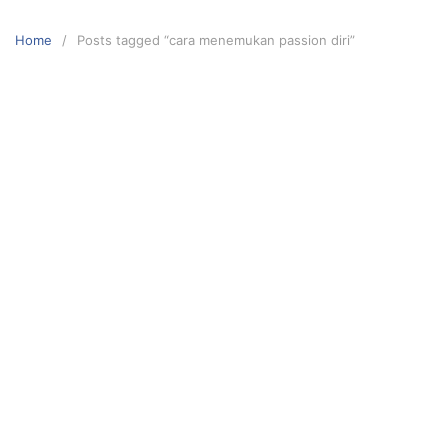
Skip
to
Home
Posts tagged “cara menemukan passion diri”
content